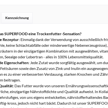
Kennzeichnung
das SUPERFOOD eine Trockenfutter-Sensation?
ge Rezeptur
: Einmalig dank der Verwendung von ausschließlich fris
e, keine Schlachtabfälle oder minderwertige Nebenerzeugnisse), 
räutern in der einzigartigen Kombination mit ausgewählten, vita
, Seealge oder Lebertran - alles in 100% Lebensmittelqualität.
e Eigenschaften
: Jede Zutat wurde sorgfältig ausgewählt, um du
ttsäuren sowie den Zusatz von Zink und Inulin ein ausgewogenes 
n es zu einer verbesserten Verdauung, starken Knochen und Zähn
 beitragen.
ualität
: Das Futter wurde von unseren Ernährungswissenschaftle
rliche, einzigartige Nährstoffdichte und Qualität aufweist. In Ko
hrstufiges, von uns eigens entwickeltes, nährstofferhaltendes Ba
uftig-kross, jedoch nicht hart bäckt. Dadurch ist unser SUPERFO