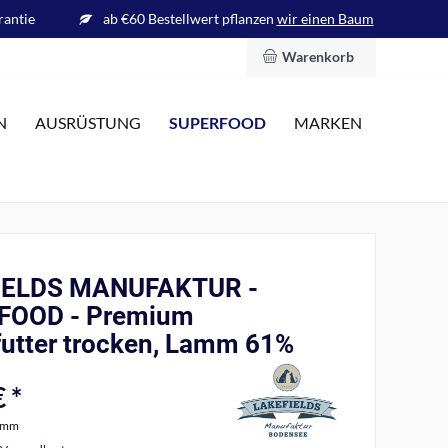
rantie
ab €60 Bestellwert pflanzen
wir einen Baum
Warenkorb
SUPERFOOD
N
AUSRÜSTUNG
MARKEN
IELDS MANUFAKTUR -
FOOD - Premium
utter trocken, Lamm 61%
 *
ramm