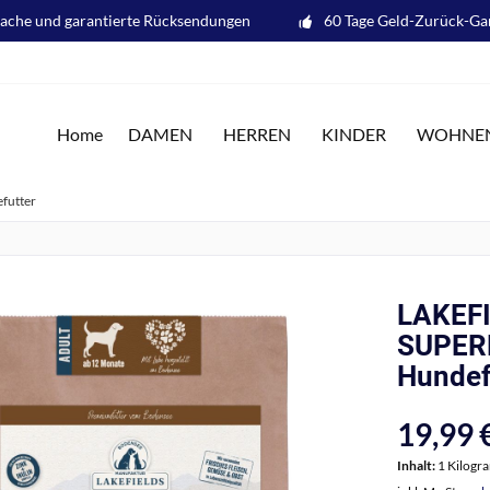
fache und garantierte Rücksendungen
60 Tage Geld-Zurück-Ga
Home
DAMEN
HERREN
KINDER
WOHNE
futter
LAKEF
SUPER
Hundef
19,99 €
Inhalt:
1 Kilog