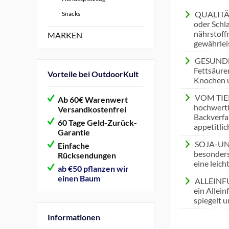
QUALITÄT:
Snacks
oder Schl
nährstoff
MARKEN
gewährleis
GESUNDHE
Fettsäure
Vorteile bei OutdoorKult
Knochen u
VOM TIERA
Ab 60€ Warenwert
hochwerti
Versandkostenfrei
Backverfa
60 Tage Geld-Zurück-
appetitli
Garantie
SOJA-UND
Einfache
besonders
Rücksendungen
eine leic
ab €50 pflanzen wir
einen Baum
ALLEINFUT
ein Allein
spiegelt 
Informationen