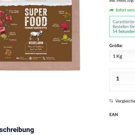
inkl. MwSt.
zzgl
Sofort vers
Garantierte
Bestellen Si
53 Sekunde
Größe:
Vergleich
EAN
eschreibung