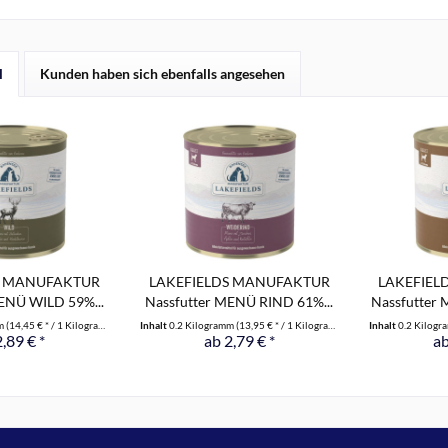
l
Kunden haben sich ebenfalls angesehen
S MANUFAKTUR
LAKEFIELDS MANUFAKTUR
LAKEFIEL
ENÜ WILD 59%...
Nassfutter MENÜ RIND 61%...
Nassfutter
mm
(14,45 € * / 1 Kilogramm)
Inhalt
0.2 Kilogramm
(13,95 € * / 1 Kilogramm)
Inhalt
0.2 Kilog
2,89 € *
ab 2,79 € *
ab