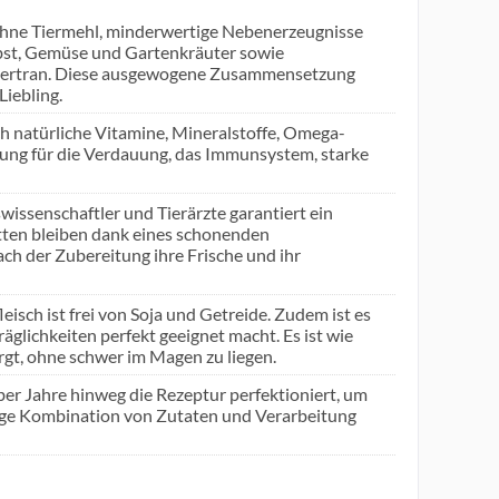
 ohne Tiermehl, minderwertige Nebenerzeugnisse
 Obst, Gemüse und Gartenkräuter sowie
ebertran. Diese ausgewogene Zusammensetzung
Liebling.
atürliche Vitamine, Mineralstoffe, Omega-
zung für die Verdauung, das Immunsystem, starke
enschaftler und Tierärzte garantiert ein
etten bleiben dank eines schonenden
ch der Zubereitung ihre Frische und ihr
 ist frei von Soja und Getreide. Zudem ist es
lichkeiten perfekt geeignet macht. Es ist wie
rgt, ohne schwer im Magen zu liegen.
r Jahre hinweg die Rezeptur perfektioniert, um
ältige Kombination von Zutaten und Verarbeitung