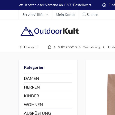
Kostenloser Versand ab € 60,- Bestellwert
Ein
Service/Hilfe
Mein Konto
Suchen
Übersicht
SUPERFOOD
Tiernahrung
Hunde
Kategorien
DAMEN
HERREN
KINDER
WOHNEN
AUSRÜSTUNG