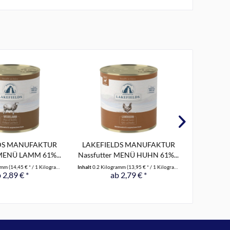
DS MANUFAKTUR
LAKEFIELDS MANUFAKTUR
LAKEFI
 MENÜ LAMM 61%...
Nassfutter MENÜ HUHN 61%...
WELPEN N
ramm
(14,45 € * / 1 Kilogramm)
Inhalt
0.2 Kilogramm
(13,95 € * / 1 Kilogramm)
Inhalt
0.2 Kil
 2,89 € *
ab 2,79 € *