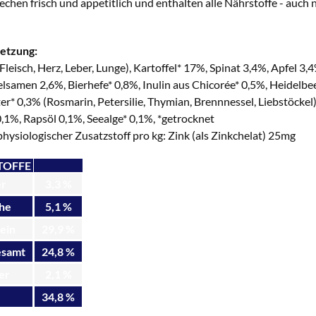
echen frisch und appetitlich und enthalten alle Nährstoffe - auch 
etzung:
eisch, Herz, Leber, Lunge), Kartoffel* 17%, Spinat 3,4%, Apfel 3
lsamen 2,6%, Bierhefe* 0,8%, Inulin aus Chicorée* 0,5%, Heidelbe
er* 0,3% (Rosmarin, Petersilie, Thymian, Brennnessel, Liebstöcke
0,1%, Rapsöl 0,1%, Seealge* 0,1%, *getrocknet
ysiologischer Zusatzstoff pro kg: Zink (als Zinkchelat) 25mg
TOFFE
r
3,3 %
he
5,1 %
ein
29,9 %
esamt
24,8 %
er
2,1 %
34,8 %