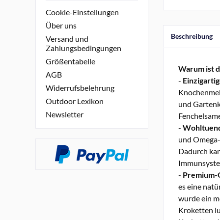
Cookie-Einstellungen
Über uns
Beschreibung
Versand und
Zahlungsbedingungen
Größentabelle
Warum ist 
AGB
-
Einzigarti
Widerrufsbelehrung
Knochenmehl
Outdoor Lexikon
und Gartenk
Newsletter
Fenchelsamen
-
Wohltuend
und Omega-Fe
Dadurch kan
Immunsystem
-
Premium-Q
es eine natü
wurde ein me
Kroketten l