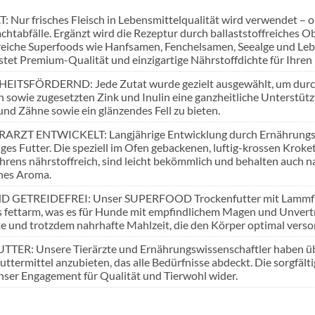
 Nur frisches Fleisch in Lebensmittelqualität wird verwendet –
achtabfälle. Ergänzt wird die Rezeptur durch ballaststoffreiches
reiche Superfoods wie Hanfsamen, Fenchelsamen, Seealge und L
tet Premium-Qualität und einzigartige Nährstoffdichte für Ihren 
ITSFÖRDERND: Jede Zutat wurde gezielt ausgewählt, um durch n
n sowie zugesetzten Zink und Inulin eine ganzheitliche Unterstüt
nd Zähne sowie ein glänzendes Fell zu bieten.
RZT ENTWICKELT: Langjährige Entwicklung durch Ernährungswiss
ges Futter. Die speziell im Ofen gebackenen, luftig-krossen Krok
hrens nährstoffreich, sind leicht bekömmlich und behalten auch na
ches Aroma.
 GETREIDEFREI: Unser SUPERFOOD Trockenfutter mit Lammfleisch
 fettarm, was es für Hunde mit empfindlichem Magen und Unverträg
hte und trotzdem nahrhafte Mahlzeit, die den Körper optimal verso
TER: Unsere Tierärzte und Ernährungswissenschaftler haben übe
futtermittel anzubieten, das alle Bedürfnisse abdeckt. Die sorgf
unser Engagement für Qualität und Tierwohl wider.