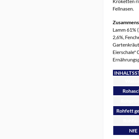
Kroketten ri
Fellnasen.
Zusammens
Lamm 61% (Fl
2,6%, Fenche
Gartenkräut
Eierschale* 
Ernährungsph
INHALTSS
Wasse
Rohasc
Rohprot
Rohfett g
Rohfas
NfE