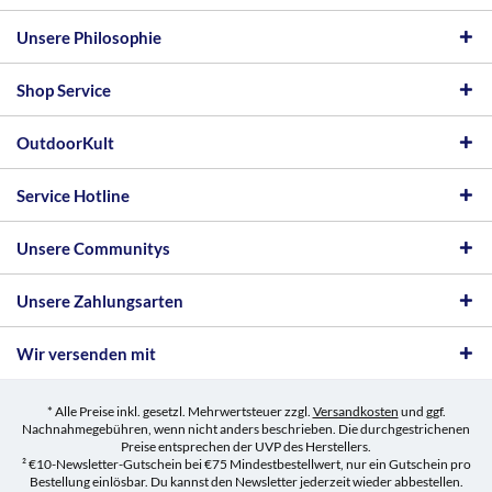
Unsere Philosophie
Shop Service
OutdoorKult
Service Hotline
Unsere Communitys
Unsere Zahlungsarten
Wir versenden mit
* Alle Preise inkl. gesetzl. Mehrwertsteuer zzgl.
Versandkosten
und ggf.
Nachnahmegebühren, wenn nicht anders beschrieben. Die durchgestrichenen
Preise entsprechen der UVP des Herstellers.
² €10-Newsletter-Gutschein bei €75 Mindestbestellwert, nur ein Gutschein pro
Bestellung einlösbar. Du kannst den Newsletter jederzeit wieder abbestellen.