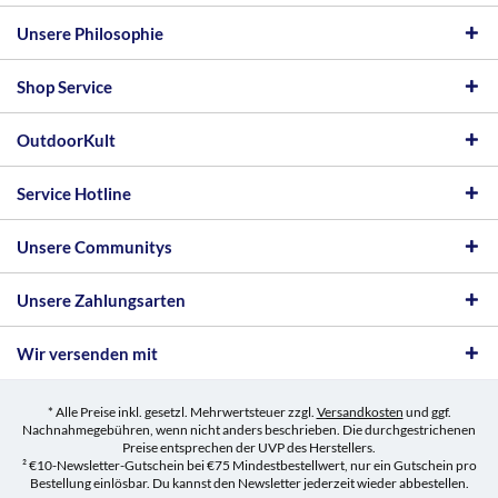
Unsere Philosophie
Shop Service
OutdoorKult
Service Hotline
Unsere Communitys
Unsere Zahlungsarten
Wir versenden mit
* Alle Preise inkl. gesetzl. Mehrwertsteuer zzgl.
Versandkosten
und ggf.
Nachnahmegebühren, wenn nicht anders beschrieben. Die durchgestrichenen
Preise entsprechen der UVP des Herstellers.
² €10-Newsletter-Gutschein bei €75 Mindestbestellwert, nur ein Gutschein pro
Bestellung einlösbar. Du kannst den Newsletter jederzeit wieder abbestellen.