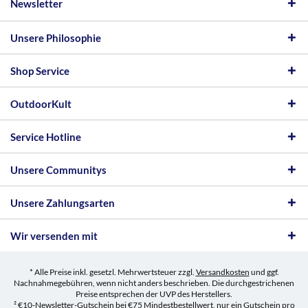
Newsletter
Unsere Philosophie
Shop Service
OutdoorKult
Service Hotline
Unsere Communitys
Unsere Zahlungsarten
Wir versenden mit
* Alle Preise inkl. gesetzl. Mehrwertsteuer zzgl.
Versandkosten
und ggf.
Nachnahmegebühren, wenn nicht anders beschrieben. Die durchgestrichenen
Preise entsprechen der UVP des Herstellers.
² €10-Newsletter-Gutschein bei €75 Mindestbestellwert, nur ein Gutschein pro